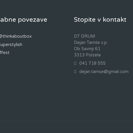
abne povezave
Stopite v kontakt
@thinkaboutbox
DT DRUM
Dejan Tamše s.p.
Superstylish
Ob Savinji 61
fest
3313 Polzela
041 718 555
dejan.tamse@gmail.com