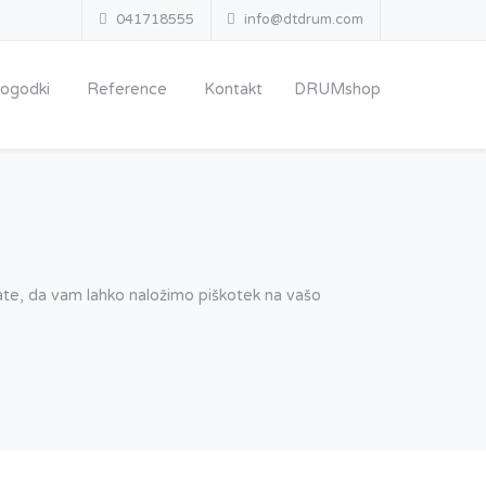
041718555
info@dtdrum.com
ogodki
Reference
Kontakt
DRUMshop
njate, da vam lahko naložimo piškotek na vašo