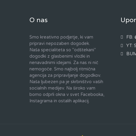
O nas
Upor
Smo kreativno podjetje, ki vam
FB: 
pripravi nepozaben dogodek.
YT: 
Naša specialiteta so "odštekani"
BUM
dogodki z glasbenimi vložki in
nenavadnimi idejami. Za nas ni nič
nemogoče. Smo najbolj ritmična
agencija za pripravljanje dogodkov.
Naša ljubezen pa je skrbništvo vaših
socialnih medijev. Na široko vam
bomo odprli okna v svet Facebooka,
Instagrama in ostalih aplikacij.