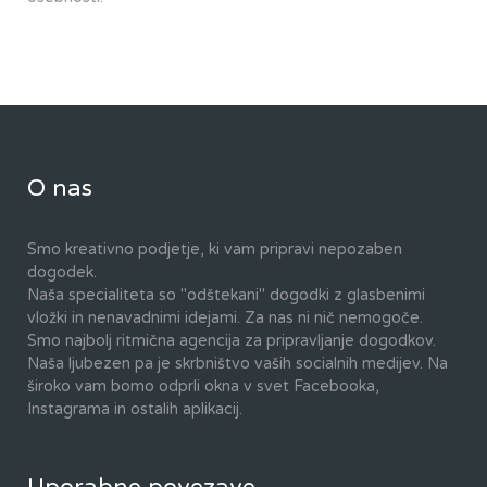
O nas
Smo kreativno podjetje, ki vam pripravi nepozaben
dogodek.
Naša specialiteta so "odštekani" dogodki z glasbenimi
vložki in nenavadnimi idejami. Za nas ni nič nemogoče.
Smo najbolj ritmična agencija za pripravljanje dogodkov.
Naša ljubezen pa je skrbništvo vaših socialnih medijev. Na
široko vam bomo odprli okna v svet Facebooka,
Instagrama in ostalih aplikacij.