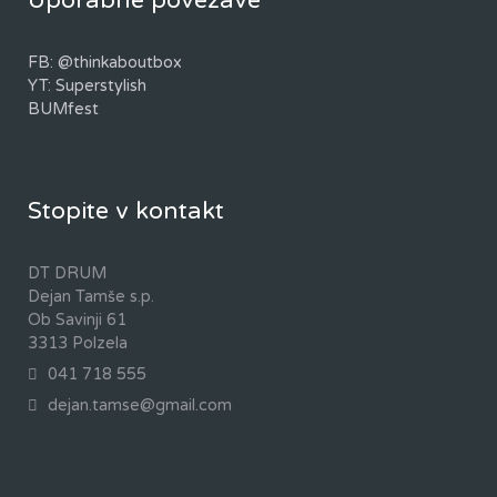
Uporabne povezave
FB: @thinkaboutbox
YT: Superstylish
BUMfest
Stopite v kontakt
DT DRUM
Dejan Tamše s.p.
Ob Savinji 61
3313 Polzela
041 718 555
dejan.tamse@gmail.com