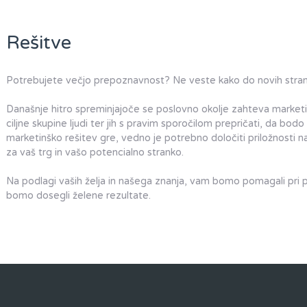
Rešitve
Potrebujete večjo prepoznavnost? Ne veste kako do novih str
Današnje hitro spreminjajoče se poslovno okolje zahteva marketin
ciljne skupine ljudi ter jih s pravim sporočilom prepričati, da bodo 
marketinško rešitev gre, vedno je potrebno določiti priložnosti na t
za vaš trg in vašo potencialno stranko.
Na podlagi vaših želja in našega znanja, vam bomo pomagali pri 
bomo dosegli želene rezultate.