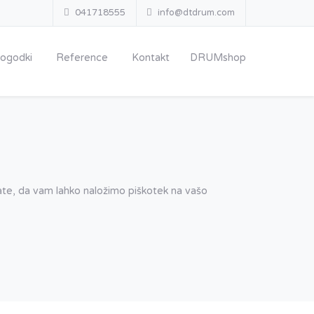
041718555
info@dtdrum.com
ogodki
Reference
Kontakt
DRUMshop
njate, da vam lahko naložimo piškotek na vašo