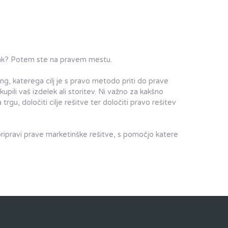
ank? Potem ste na pravem mestu.
g, katerega cilj je s pravo metodo priti do prave
kupili vaš izdelek ali storitev. Ni važno za kakšno
rgu, določiti cilje rešitve ter določiti pravo rešitev
pripravi prave marketinške rešitve, s pomočjo katere