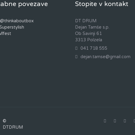
abne povezave
Stopite v kontakt
 @thinkaboutbox
DT DRUM
Superstylish
Dejan Tamše s.p.
Mfest
Ob Savinji 61
3313 Polzela
041 718 555
dejan.tamse@gmail.com
©
DTDRUM