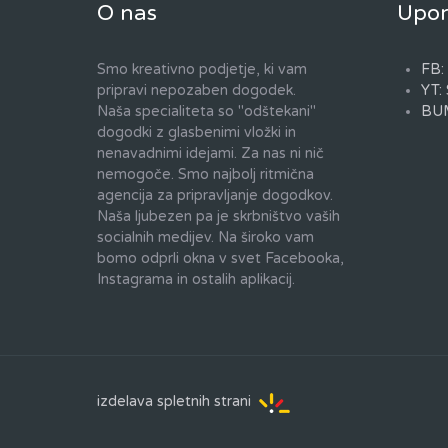
O nas
Upor
Smo kreativno podjetje, ki vam
FB:
pripravi nepozaben dogodek.
YT: 
Naša specialiteta so "odštekani"
BU
dogodki z glasbenimi vložki in
nenavadnimi idejami. Za nas ni nič
nemogoče. Smo najbolj ritmična
agencija za pripravljanje dogodkov.
Naša ljubezen pa je skrbništvo vaših
socialnih medijev. Na široko vam
bomo odprli okna v svet Facebooka,
Instagrama in ostalih aplikacij.
izdelava spletnih strani