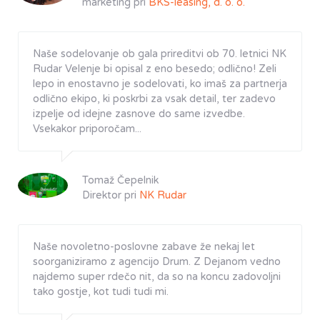
marketing pri
BKS-leasing, d. o. o.
Naše sodelovanje ob gala prireditvi ob 70. letnici NK
Rudar Velenje bi opisal z eno besedo; odlično! Zeli
lepo in enostavno je sodelovati, ko imaš za partnerja
odlično ekipo, ki poskrbi za vsak detail, ter zadevo
izpelje od idejne zasnove do same izvedbe.
Vsekakor priporočam...
Tomaž Čepelnik
Direktor pri
NK Rudar
Naše novoletno-poslovne zabave že nekaj let
soorganiziramo z agencijo Drum. Z Dejanom vedno
najdemo super rdečo nit, da so na koncu zadovoljni
tako gostje, kot tudi tudi mi.