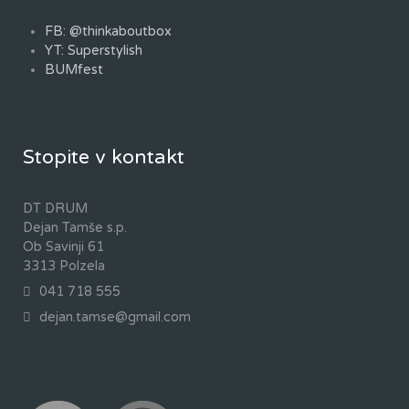
FB: @thinkaboutbox
YT: Superstylish
BUMfest
Stopite v kontakt
DT DRUM
Dejan Tamše s.p.
Ob Savinji 61
3313 Polzela
041 718 555
dejan.tamse@gmail.com