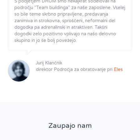
S podjetjem DRUM smo nekajkrat sodelovali na
področju "Team buildinga" za naše zaposlene. Vselej
so bile teme skrbno pripravljene, predavanja
zanimiva in strokovna, sproščeni, neformalni del
dogodka pa adrenalinski in atraktiven. Takšni
dogodki zelo pozitivno vplivajo na našo delovno
skupino in jo še bolj povežejo.
​Jurij Klančnik
direktor Področja za obratovanje pri
Eles
Zaupajo nam