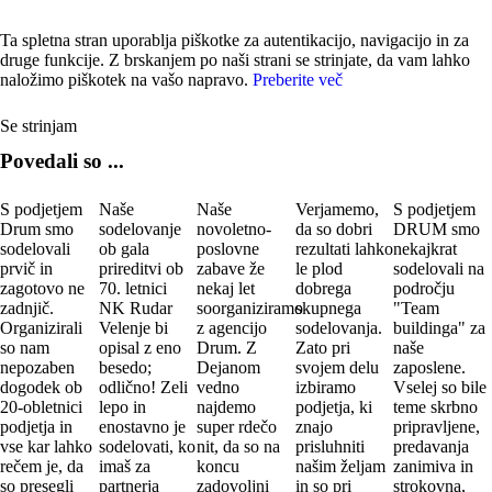
Ta spletna stran uporablja piškotke za autentikacijo, navigacijo in za
druge funkcije. Z brskanjem po naši strani se strinjate, da vam lahko
naložimo piškotek na vašo napravo.
Preberite več
Se strinjam
Povedali so ...
Otvoritev novih prostorov in proizvodne hale
Izbor mlečne kraljice
50 let SK Velenje
BUMfest mednarodni festival
Porsche VIP dobrodelni tenis
70 let NK Rudar
20 letnica BKS leasing Slovenija
Otvoritev nove kavarne v Ljubljani
70 letnica RK Celj Pivovarna Laško
Zbor najboljših športnikov leta v MO Velenje
Kuhajmo z Lucijo Ćirović
Otvoritev novega razstavnega prostora
Novoletno poslovno-družabni dogodek
VIP teniški turnir Velenje
Slovenska turneja Ruskega Cesarskega baleta
Otvoritev Siel Headquarters
S podjetjem
Naše
Naše
Verjamemo,
S podjetjem
Drum smo
sodelovanje
novoletno-
da so dobri
DRUM smo
(Sico-Robust)
(Mlekarna Celeia)
(SK Velenje)
(BUMfest)
(Porsche Center Ljubljana)
(NK Rudar)
(BKS Leasing)
(Atelje Dobnik)
(RK Celje Pivovarna Laško)
(Športna zveza Velenje
(Kamini Kočevar)
(Kamini Kočevar)
(Vaillant Slovenija)
(vipcup-velenje.si)
(...)
(Siel)
sodelovali
ob gala
poslovne
rezultati lahko
nekajkrat
prvič in
prireditvi ob
zabave že
le plod
sodelovali na
zagotovo ne
70. letnici
nekaj let
dobrega
področju
zadnjič.
NK Rudar
soorganiziramo
skupnega
"Team
Organizirali
Velenje bi
z agencijo
sodelovanja.
buildinga" za
so nam
opisal z eno
Drum. Z
Zato pri
naše
nepozaben
besedo;
Dejanom
svojem delu
zaposlene.
dogodek ob
odlično! Zeli
vedno
izbiramo
Vselej so bile
20-obletnici
lepo in
najdemo
podjetja, ki
teme skrbno
podjetja in
enostavno je
super rdečo
znajo
pripravljene,
vse kar lahko
sodelovati, ko
nit, da so na
prisluhniti
predavanja
rečem je, da
imaš za
koncu
našim željam
zanimiva in
so presegli
partnerja
zadovoljni
in so pri
strokovna,