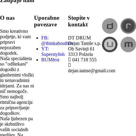
Zaupajo nam
O nas
Uporabne
Stopite v
povezave
kontakt
Smo kreativno
podjetje, ki vam
FB:
DT DRUM
pripravi
@thinkaboutbox
Dejan Tamše s.p.
nepozaben
YT:
Ob Savinji 61
dogodek.
Superstylish
3313 Polzela
Naša specialiteta
BUMfest
041 718 555
so "odštekani"
dogodki z
dejan.tamse@gmail.com
glasbenimi vložki
in nenavadnimi
idejami. Za nas ni
nič nemogoče.
Smo najbolj
ritmična agencija
za pripravljanje
dogodkov.
Naša ljubezen pa
je skrbništvo
vaših socialnih
medijev. Na