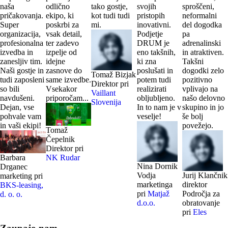
naša
odlično
tako gostje,
svojih
sproščeni,
pričakovanja.
ekipo, ki
kot tudi tudi
pristopih
neformalni
Super
poskrbi za
mi.
inovativni.
del dogodka
organizacija,
vsak detail,
Podjetje
pa
profesionalna
ter zadevo
DRUM je
adrenalinski
izvedba in
izpelje od
eno takšnih,
in atraktiven.
zanesljiv tim.
idejne
ki zna
Takšni
Naši gostje in
zasnove do
poslušati in
dogodki zelo
Tomaž Bizjak
tudi zaposleni
same izvedbe.
potem tudi
pozitivno
Direktor pri
so bili
Vsekakor
realizirati
vplivajo na
Vaillant
navdušeni.
priporočam...
obljubljeno.
našo delovno
Slovenija
Dejan, vse
In to nam je v
skupino in jo
pohvale vam
veselje!
še bolj
in vaši ekipi!
povežejo.
Tomaž
Čepelnik
Direktor pri
Barbara
NK Rudar
Nina Dornik
Drganec
Vodja
​Jurij Klančnik
marketing pri
marketinga
direktor
BKS-leasing,
pri
Matjaž
Področja za
d. o. o.
d.o.o.
obratovanje
pri
Eles