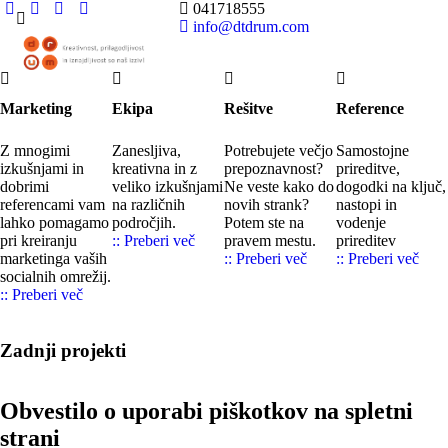
041718555
info@dtdrum.com
Marketing
Ekipa
Rešitve
Reference
Z mnogimi
Zanesljiva,
Potrebujete večjo
Samostojne
izkušnjami in
kreativna in z
prepoznavnost?
prireditve,
dobrimi
veliko izkušnjami
Ne veste kako do
dogodki na ključ,
referencami vam
na različnih
novih strank?
nastopi in
lahko pomagamo
področjih.
Potem ste na
vodenje
pri kreiranju
:: Preberi več
pravem mestu.
prireditev
marketinga vaših
:: Preberi več
:: Preberi več
socialnih omrežij.
:: Preberi več
Zadnji projekti
Obvestilo o uporabi piškotkov na spletni
strani