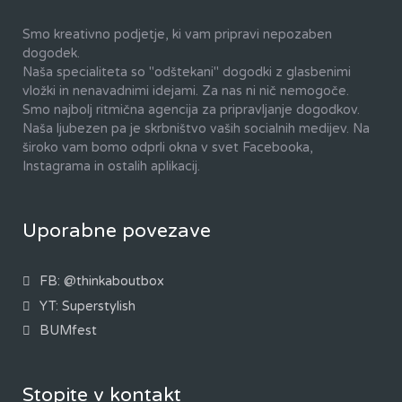
Smo kreativno podjetje, ki vam pripravi nepozaben
dogodek.
Zbor najboljših športnikov leta v MO Velenje
Otvoritev novega razstavnega prostora
Slovenska turneja Ruskega Cesarskega
Novoletno poslovno-družabni dogodek
70 letnica RK Celj Pivovarna Laško
Otvoritev nove kavarne v Ljubljani
VIP teniški turnir Velenje
Kuhajmo z Lucijo Ćirović
Naša specialiteta so "odštekani" dogodki z glasbenimi
baleta
(RK Celje Pivovarna Laško)
(Športna zveza Velenje
(vipcup-velenje.si)
(Vaillant Slovenija)
(Kamini Kočevar)
(Kamini Kočevar)
(Atelje Dobnik)
vložki in nenavadnimi idejami. Za nas ni nič nemogoče.
Smo najbolj ritmična agencija za pripravljanje dogodkov.
(...)
Naša ljubezen pa je skrbništvo vaših socialnih medijev. Na
široko vam bomo odprli okna v svet Facebooka,
Instagrama in ostalih aplikacij.
Uporabne povezave
FB: @thinkaboutbox
YT: Superstylish
BUMfest
Stopite v kontakt