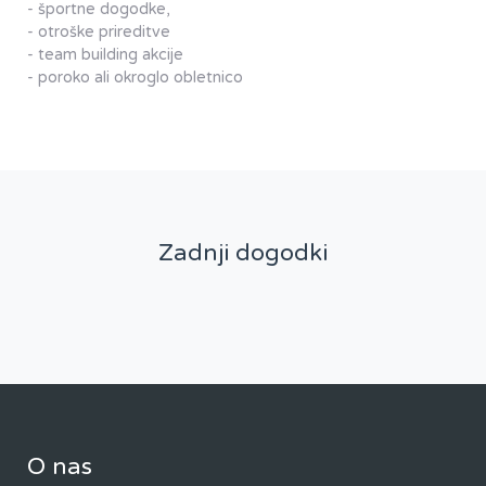
- športne dogodke,
- otroške prireditve
- team building akcije
- poroko ali okroglo obletnico
Zadnji dogodki
O nas