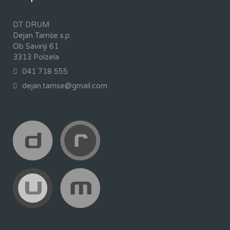
DT DRUM
Dejan Tamše s.p.
Ob Savinji 61
3313 Polzela
041 718 555
dejan.tamse@gmail.com