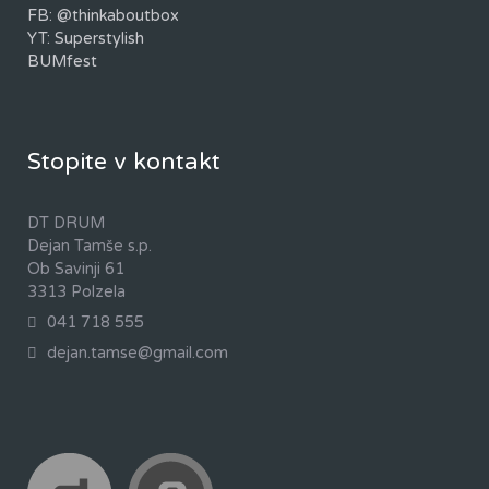
FB: @thinkaboutbox
YT: Superstylish
BUMfest
Stopite v kontakt
DT DRUM
Dejan Tamše s.p.
Ob Savinji 61
3313 Polzela
041 718 555
dejan.tamse@gmail.com