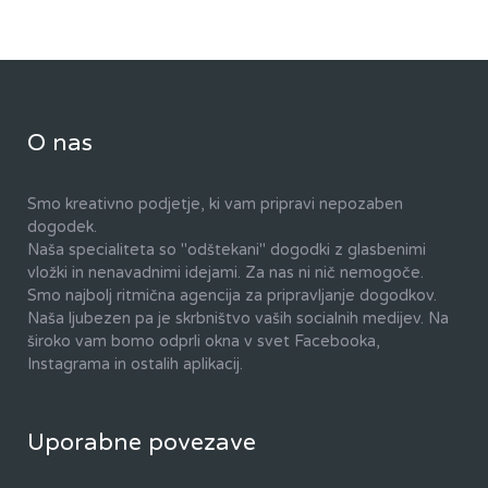
O nas
Smo kreativno podjetje, ki vam pripravi nepozaben
dogodek.
Naša specialiteta so "odštekani" dogodki z glasbenimi
vložki in nenavadnimi idejami. Za nas ni nič nemogoče.
Smo najbolj ritmična agencija za pripravljanje dogodkov.
Naša ljubezen pa je skrbništvo vaših socialnih medijev. Na
široko vam bomo odprli okna v svet Facebooka,
Instagrama in ostalih aplikacij.
Uporabne povezave